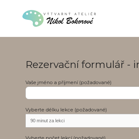
Rezervační formulář - i
Vaše jméno a příjmení (požadované)
Vyberte délku lekce (požadované)
Vyberte počet lekcí (požadované)