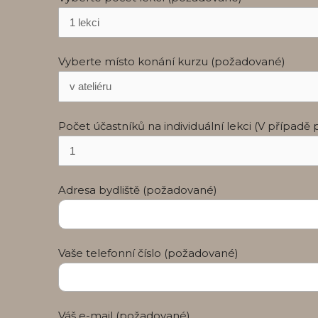
Vyberte místo konání kurzu (požadované)
Počet účastníků na individuální lekci (V přípa
Adresa bydliště (požadované)
Vaše telefonní číslo (požadované)
Váš e-mail (požadované)