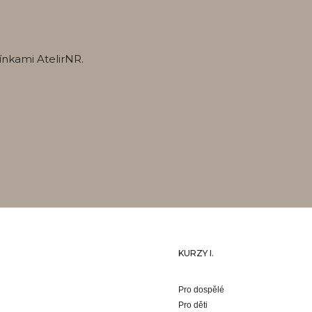
ínkami AtelirNR.
KURZY I.
Pro dospělé
Pro děti