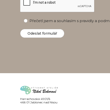
Přečetl jsem a souhlasím s pravidly a podm
Harrachovská 4901/6
466 01 Jablonec nad Nisou